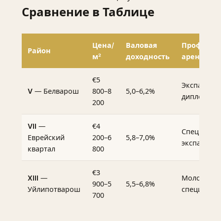
Сравнение в Таблице
Цена/
Валовая
Профиль
Район
м²
доходность
арендато
€5
Экспаты,
— Белварош
800–8
5,0–6,2%
V
дипломаты
200
—
€4
VII
Специалис
Еврейский
200–6
5,8–7,0%
экспаты
квартал
800
€3
—
Молодые
XIII
900–5
5,5–6,8%
Уйлипотварош
специалис
700