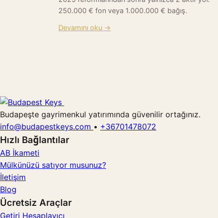
250.000 € fon veya 1.000.000 € bağış.
Devamını oku →
Budapeşte gayrimenkul yatırımında güvenilir ortağınız.
info@budapestkeys.com
•
+36701478072
Hızlı Bağlantılar
AB İkameti
Mülkünüzü satıyor musunuz?
İletişim
Blog
Ücretsiz Araçlar
Getiri Hesaplayıcı