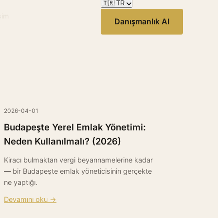
🇹🇷
TR
işim
Danışmanlık Al
🇬🇧
English
🇭🇺
Magyar
🇩🇪
Deutsch
🇸🇰
Slovenčina
🇷🇴
Română
🇹🇷
Türkçe
🇨🇳
中文
2026-04-01
🇻🇳
Tiếng Việt
Budapeşte Yerel Emlak Yönetimi:
🇮🇱
עברית
Neden Kullanılmalı? (2026)
🇷🇺
Русский
🇺🇦
Українська
Kiracı bulmaktan vergi beyannamelerine kadar
— bir Budapeşte emlak yöneticisinin gerçekte
ne yaptığı.
Devamını oku →