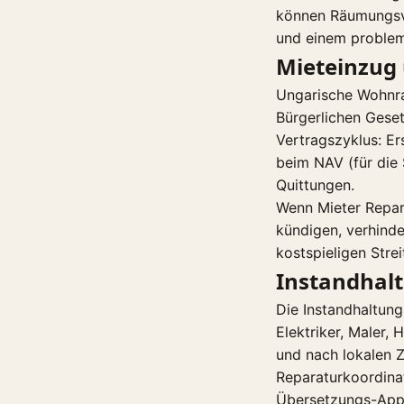
können Räumungsve
und einem problema
Mieteinzug
Ungarische Wohnra
Bürgerlichen Gese
Vertragszyklus: Er
beim NAV (für die 
Quittungen.
Wenn Mieter Repar
kündigen, verhinde
kostspieligen Stre
Instandhal
Die Instandhaltun
Elektriker, Maler,
und nach lokalen Z
Reparaturkoordina
Übersetzungs-Apps