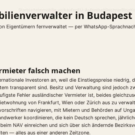
Startseite
Immobilie verkaufen
EU-Aufenthalt
Rechner
Blog
Ko
ilienverwalter in Budapest
n Eigentümern fernverwaltet — per WhatsApp-Sprachnachri
rmieter falsch machen
rnationale Investoren an, weil die Einstiegspreise niedrig, 
tem transparent sind. Besitz und Verwaltung sind jedoch z
ufigste Fehler ausländischer Vermieter ist, beides gleichzus
ietwohnung von Frankfurt, Wien oder Zürich aus zu verwal
orschriften navigieren, mit Mietern und Behörden auf Unga
dwerker koordinieren, die kein Deutsch sprechen, jährlich
beim NAV einreichen und sich über sich ändernde Bezirksvo
ten — alles aus einer anderen Zeitzone.