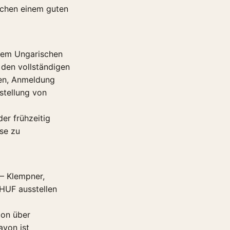
schen einem guten
dem Ungarischen
 den vollständigen
sen, Anmeldung
stellung von
er frühzeitig
sse zu
— Klempner,
 HUF ausstellen
ion über
avon ist