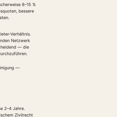
ischerweise 8–15 %
gsquoten, bessere
sten.
eter-Verhältnis.
henden Netzwerk
cheidend — die
durchzuführen.
inigung —
se 2–4 Jahre.
ischem Zivilrecht