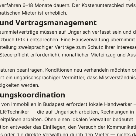
rfahren 6–18 Monate dauern. Der Kostenunterschied zwi
tischen Mieter ist erheblich.
 und Vertragsmanagement
ummietverträge müssen auf Ungarisch verfasst sein und 
tzbuch (Ptk.) entsprechen. Eine Hausverwaltung übernimmt
stellung zweisprachiger Verträge zum Schutz Ihrer Interes
Steuerpflicht erforderlich), monatlicher Mieteinzug und Aus
aturen beantragen, Konditionen neu verhandeln möchten od
rt ein ungarischsprachiger Vermittler, dass Missverständni
itigkeiten werden.
tungskoordination
g von Immobilien in Budapest erfordert lokale Handwerker 
 HLK-Techniker — die auf Ungarisch arbeiten, Rechnungen in
eitplänen arbeiten. Ohne einen lokalen Verwalter bedeutet
tion entweder das Einfliegen, den Versuch der Kommunikat
 oder die direkte Verwaltung durch den Mieter — nichts d