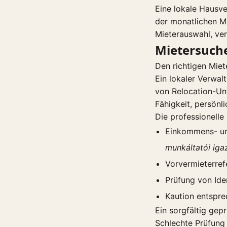
Eine lokale Hausv
der monatlichen M
Mieterauswahl, ve
Mietersuch
Den richtigen Miet
Ein lokaler Verwal
von Relocation-U
Fähigkeit, persön
Die professionelle
Einkommens- un
munkáltatói iga
Vorvermieterref
Prüfung von Ide
Kaution entspr
Ein sorgfältig gepr
Schlechte Prüfung 