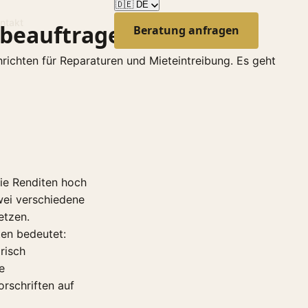
🇩🇪
DE
ntakt
 beauftragen?
Beratung anfragen
🇬🇧
English
chten für Reparaturen und Mieteintreibung. Es geht
🇭🇺
Magyar
🇩🇪
Deutsch
🇸🇰
Slovenčina
🇷🇴
Română
🇹🇷
Türkçe
🇨🇳
中文
🇻🇳
Tiếng Việt
die Renditen hoch
🇮🇱
עברית
wei verschiedene
🇷🇺
Русский
etzen.
🇺🇦
Українська
ten bedeutet:
risch
e
rschriften auf