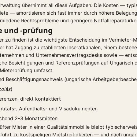
erwaltung übernimmt all diese Aufgaben. Die Kosten — typ
iete — amortisieren sich fast immer durch höhere Belegun
rmiedene Rechtsprobleme und geringere Notfallreparaturko
e und -prüfung
er zu finden ist die wichtigste Entscheidung im Vermieter-Mi
ter hat Zugang zu etablierten Inseratkanälen, einem beste
nternehmen und Unternehmensvertragsdesks sowie — ents
liche Besichtigungen und Referenzprüfungen auf Ungarisch 
 Mieterprüfung umfasst:
d Beschäftigungsnachweis (ungarische Arbeitgeberbesche
zolás
)
erenzen, direkt kontaktiert
ntitäts-, Aufenthalts- und Visadokumenten
echend 2–3 Monatsmieten
üfter Mieter in einer Qualitätsimmobilie bleibt typischerwei
führt zu kostspieligen Mietstreitigkeiten — und nach ungar