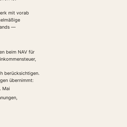
erk mit vorab
egelmäßige
tands —
gen beim NAV für
einkommensteuer,
 berücksichtigen.
ngen übernimmt:
. Mai
hnungen,