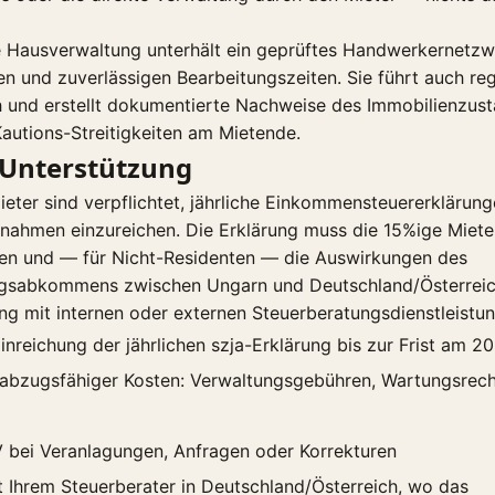
le Hausverwaltung unterhält ein geprüftes Handwerkernetzw
en und zuverlässigen Bearbeitungszeiten. Sie führt auch r
h und erstellt dokumentierte Nachweise des Immobilienzus
autions-Streitigkeiten am Mietende.
 Unterstützung
eter sind verpflichtet, jährliche Einkommensteuererklärun
nnahmen einzureichen. Die Erklärung muss die 15%ige Miet
en und — für Nicht-Residenten — die Auswirkungen des
gsabkommens zwischen Ungarn und Deutschland/Österreich
ng mit internen oder externen Steuerberatungsdienstleistu
inreichung der jährlichen szja-Erklärung bis zur Frist am 20
abzugsfähiger Kosten: Verwaltungsgebühren, Wartungsrec
 bei Veranlagungen, Anfragen oder Korrekturen
t Ihrem Steuerberater in Deutschland/Österreich, wo das