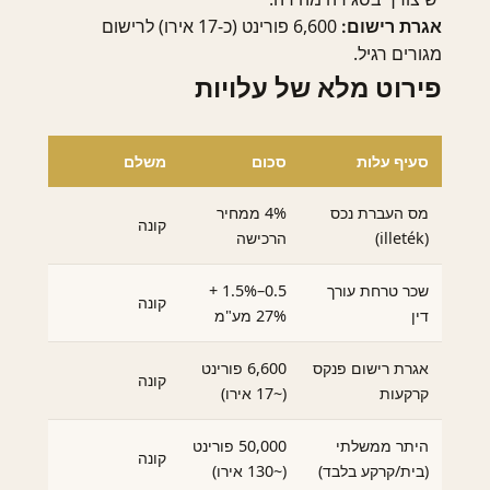
6,600 פורינט (כ-17 אירו) לרישום
אגרת רישום:
מגורים רגיל.
פירוט מלא של עלויות
סעיף עלות
סכום
משלם
מס העברת נכס
4% ממחיר
קונה
(illeték)
הרכישה
שכר טרחת עורך
0.5–1.5% +
קונה
דין
27% מע"מ
אגרת רישום פנקס
6,600 פורינט
קונה
קרקעות
(~17 אירו)
היתר ממשלתי
50,000 פורינט
קונה
(בית/קרקע בלבד)
(~130 אירו)