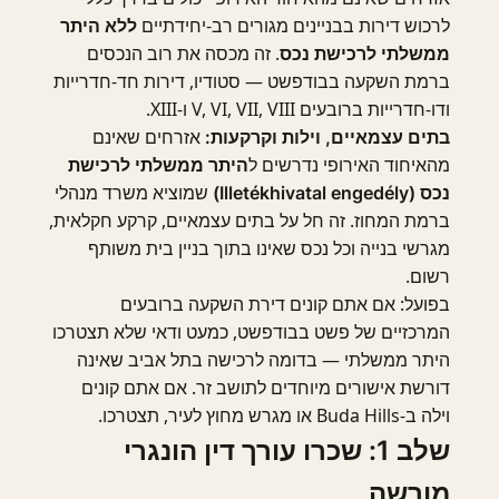
לרכוש דירות בבניינים מגורים רב-יחידתיים
ללא היתר
. זה מכסה את רוב הנכסים
ממשלתי לרכישת נכס
ברמת השקעה בבודפשט — סטודיו, דירות חד-חדרייות
ודו-חדרייות ברובעים V, VI, VII, VIII ו-XIII.
אזרחים שאינם
בתים עצמאיים, וילות וקרקעות:
מהאיחוד האירופי נדרשים ל
היתר ממשלתי לרכישת
שמוציא משרד מנהלי
נכס (Illetékhivatal engedély)
ברמת המחוז. זה חל על בתים עצמאיים, קרקע חקלאית,
מגרשי בנייה וכל נכס שאינו בתוך בניין בית משותף
רשום.
בפועל: אם אתם קונים דירת השקעה ברובעים
המרכזיים של פשט בבודפשט, כמעט ודאי שלא תצטרכו
היתר ממשלתי — בדומה לרכישה בתל אביב שאינה
דורשת אישורים מיוחדים לתושב זר. אם אתם קונים
וילה ב-Buda Hills או מגרש מחוץ לעיר, תצטרכו.
שלב 1: שכרו עורך דין הונגרי
מורשה