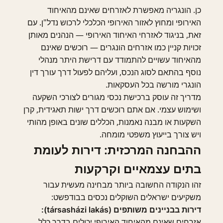
כן. הונגריה מאפשרת לאזרחים שאינם מהאיחוד
האירופי ומחוץ לאזור האירופי הכלכלי לרכוש נדל"ן. עם
זאת, בניגוד לאזרחי האיחוד האירופי — הנהנים מאותן
זכויות קניין כמו אזרחים הונגרים — רוכשים שאינם
מהאיחוד עשויים להתמודד עם דרישת היתר מנהלי
נוסף בהתאם לסוג הנכס, ועליהם לפעול דרך עורך דין
הונגרי מורשה בכל העסקאות.
מדריך זה עוסק ברכישת נכסי מגורים לצורכי השקעה
ושימוש עצמי. אם אתם רוכשים דרך ישות תאגידית, קרן
השקעות או מבנה נאמנות, הכללים שונים באופן מהותי
ויש צורך בייעוץ משפטי מומחה.
ההבחנה המרכזית: דירות לעומת
בתים עצמאיים וקרקעות
זהו הנקודה החשובה ביותר מבחינה מעשית עבור
משקיעים ישראלים השוקלים נכסים בבודפשט:
דירות בבניינים משותפים (társasházi lakás):
אזרחים שאינם מהאיחוד האירופי יכולים בדרך כלל