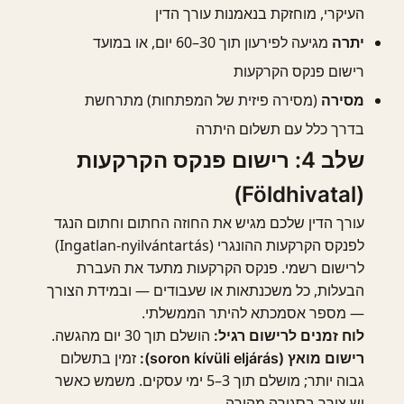
העיקרי, מוחזקת בנאמנות עורך הדין
מגיעה לפירעון תוך 30–60 יום, או במועד
יתרה
רישום פנקס הקרקעות
(מסירה פיזית של המפתחות) מתרחשת
מסירה
בדרך כלל עם תשלום היתרה
שלב 4: רישום פנקס הקרקעות
(Földhivatal)
עורך הדין שלכם מגיש את החוזה החתום וחתום הנגד
לפנקס הקרקעות ההונגרי (Ingatlan-nyilvántartás)
לרישום רשמי. פנקס הקרקעות מתעד את העברת
הבעלות, כל משכנתאות או שעבודים — ובמידת הצורך
— מספר אסמכתא להיתר הממשלתי.
הושלם תוך 30 יום מהגשה.
לוח זמנים לרישום רגיל:
זמין בתשלום
רישום מואץ (soron kívüli eljárás):
גבוה יותר; מושלם תוך 3–5 ימי עסקים. משמש כאשר
יש צורך בסגירה מהירה.